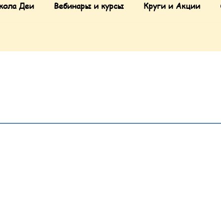
кола Деи
Вебинары и курсы
Круги и Акции