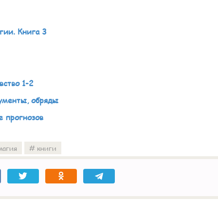
гии. Книга 3
вство 1-2
рументы, обряды
е прогнозов
магия
книги