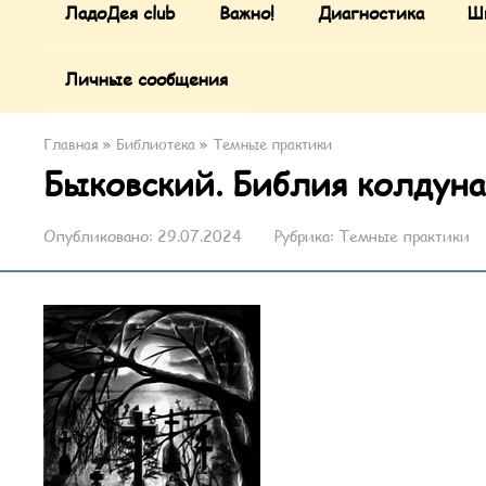
ЛадоДея club
Важно!
Диагностика
Ш
Личные сообщения
Главная
»
Библиотека
»
Темные практики
Быковский. Библия колдуна
Опубликовано:
29.07.2024
Рубрика:
Темные практики