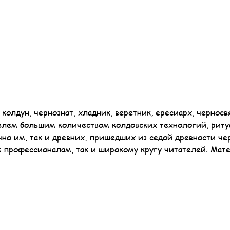
колдун, чернознат, хладник, веретник, ересиарх, черносв
телем большим количеством колдовских технологий, риту
но им, так и древних, пришедших из седой древности че
к профессионалам, так и широкому кругу читателей. Мат