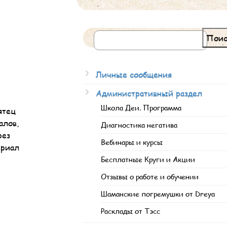
Поис
Личные сообщения
Административный раздел
Школа Деи. Программа
ятец
алов,
Диагностика негатива
рез
Вебинары и курсы
ериал
Бесплатные Круги и Акции
Отзывы о работе и обучении
Шаманские погремушки от Dreya
Расклады от Тэсс