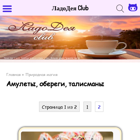
ЛадоДея Club
Главная
»
Природная магия
Амулеты, обереги, талисманы
Страница 1 из 2
1
2