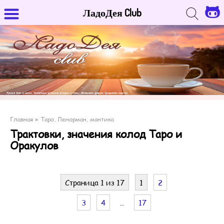
ЛадоДея Club
Главная
»
Таро, Ленорман, мантика
Трактовки, значения колод Таро и
Оракулов
Страница 1 из 17
1
2
3
4
…
17