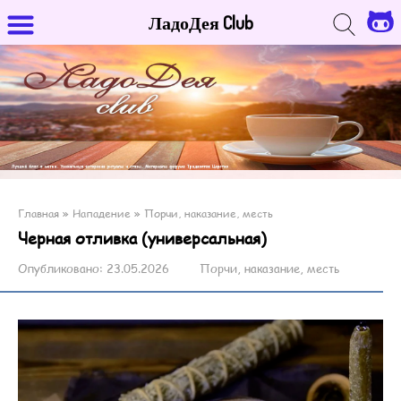
ЛадоДея Club
Главная
»
Нападение
»
Порчи, наказание, месть
Черная отливка (универсальная)
Опубликовано:
23.05.2026
Порчи, наказание, месть