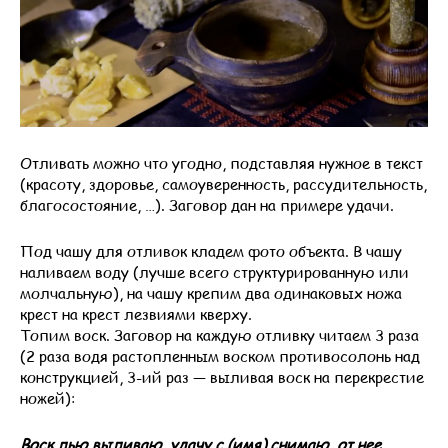
Отливать можно что угодно, подставляя нужное в текст
(красоту, здоровье, самоуверенность, рассудительность,
благосостояние, …). Заговор дан на примере удачи.
Под чашу для отливок кладем фото объекта. В чашу
наливаем воду (лучше всего структурированную или
молчальную), на чашу крепим два одинаковых ножа
крест на крест лезвиями кверху.
Топим воск. Заговор на каждую отливку читаем 3 раза
(2 раза водя растопленным воском противосолонь над
конструкцией, 3-ий раз — выливая воск на перекрестие
ножей):
Воск лью выливаю, удачу с (имя) снимаю, от нее