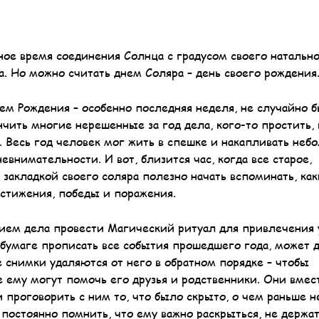
ное время соединения Солнца с градусом своего натальн
. Но можно считать днем Соляра – день своего рождения
 Рождения – особенно последняя неделя, не случайно б
нчить многие нерешенные за год дела, кого-то простить, 
. Весь год человек мог жить в спешке и накапливать неб
евнимательности. И вот, близится час, когда все старое,
 закладкой своего соляра полезно начать вспоминать, ка
остижения, победы и поражения.
анием дела провести Магический ритуал для привлечения 
 бумаге прописать все события прошедшего года, может 
 снимки удаляются от него в обратном порядке – чтобы
 ему могут помочь его друзья и родственники. Они вмес
 проговорить с ним то, что было скрыто, о чем раньше н
 постоянно помнить, что ему важно раскрыться, не держат