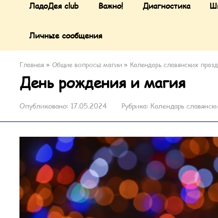
ЛадоДея club
Важно!
Диагностика
Ш
Личные сообщения
Главная
»
Общие вопросы магии
»
Календарь славянских праз
День рождения и магия
Опубликовано:
17.05.2024
Рубрика:
Календарь славянск