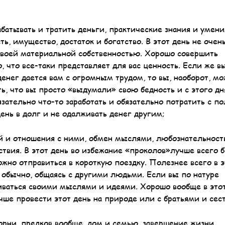
атывать и тратить деньги, практические знания и умени
, имущество, достаток и богатство. В этот день не очен
 своей материальной собственностью. Хорошо совершить
, что все-таки представляет для вас ценность. Если же в
енег дается вам с огромным трудом, то вы, наоборот, м
ь, что вы просто «выдумали» свою бедность и с этого дня
язательно что-то заработать и обязательно потратить с по
день в долг и не одалживать денег другим;
й и отношения с ними, обмен мыслями, любознательность
ствия. В этот день во избежание «проколов»лучше всего 
жно отправиться в короткую поездку. Полезнее всего в э
 обычно, общаясь с другими людьми. Если вы по натуре
иваться своими мыслями и идеями. Хорошо вообще в это
чше провести этот день на природе или с братьями и сес
ни, предков вообще, дом и семью, завершение жизни,