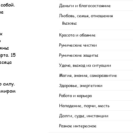
 собой.
Деньги и благосостояние
ие
Любовь, семья, отношения
Вызовы
х
Красота и обаяние
о
Рунические чистки
лжны
рта. 15
Рунические защиты
есяца
Удача, выход из ситуации
Магия, знания, саморазвитие
 силу.
Здоровье, энергетики
м миром
Работа и карьера
Нападение, порчи, месть
Долги, суды, инстанции
Разное интересное