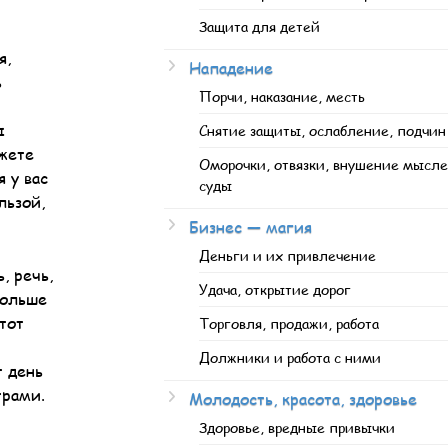
Защита для детей
я,
Нападение
ь
Порчи, наказание, месть
ы
Снятие защиты, ослабление, подчин
ожете
Оморочки, отвязки, внушение мысле
 у вас
суды
льзой,
Бизнес — магия
Деньги и их привлечение
, речь,
Удача, открытие дорог
больше
тот
Торговля, продажи, работа
Должники и работа с ними
т день
трами.
Молодость, красота, здоровье
Здоровье, вредные привычки