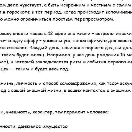
амом деле чувствует, а быть искренним и честным с самим
т в гороскопе в тот период, когда происходит вспоминан
 то можно ограничиться простым перепросмотром.
овеку внести новое в 12 сфер его жизни – астрологически
ю-то одну сферу – уникальную, неповторимую для своег
на означает. Каждый день, начиная с первого дня, вы до
 таким будет месяц. Например, у вас день рождения 15 ма
м»), в который закладывается ритм и события первого м
яцев — таким и будет весь год.
изнь, личность и способ самовыражения, как творческую
год в вашей внешней жизни, в ваших контактах с внешни
и, внешность, характер, темперамент человека;
енности, движимое имущество;