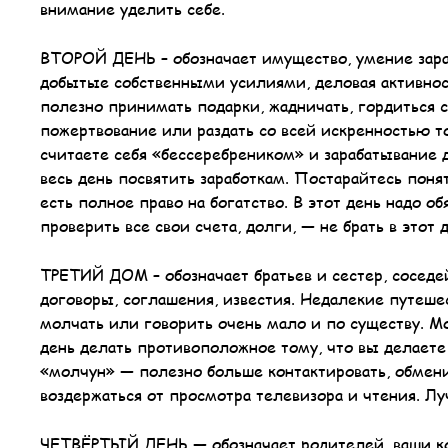
внимание уделить себе.
ВТОРОЙ ДЕНЬ – обозначает имущество, умение зараб
добытые собственными усилиями, деловая активность
полезно принимать подарки, жадничать, гордиться
пожертвование или раздать со всей искренностью то
считаете себя «бессеребреником» и зарабатывание д
весь день посвятить заработкам. Постарайтесь понят
есть полное право на богатство. В этот день надо об
проверить все свои счета, долги, — не брать в этот 
ТРЕТИЙ ДОМ – обозначает братьев и сестер, соседе
договоры, соглашения, известия. Недалекие путеше
молчать или говорить очень мало и по существу. Мо
день делать противоположное тому, что вы делаете
«молчун» — полезно больше контактировать, обмен
воздержаться от просмотра телевизора и чтения. Лу
ЧЕТВЁРТЫЙ ДЕНЬ — обозначает родителей, ваши кор