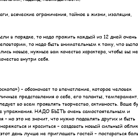
ги, всяческие ограничения, тайное в жизни, изоляция,
ыли в порядке, то надо прожить каждый из 12 дней очень
 неповторим, то надо быть внимательным к тому, что вып
ились новые, нужные вам качества характера, чтобы вы не
ачества внутри себя.
опа») – обозначает то впечатление, которое человек
 личные представления о себе, его таланты, темперамент
ледует во всем проявлять творчество, активность. Ваше 
ные упражнения. НАДО БЫТЬ очень самостоятельным и
 – но это не значит, что нужно подавлять других и быть
аряжаться и краситься – создавать новый сильный облик
этот день лучше не приглашать гостей – постараться бол