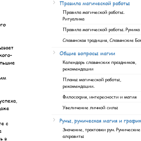
Правила магической работы
Правила магической работы.
Ритуалика
ого
Правила магической работы. Руника
.
Славянская традиция, Славянские Бо
ывает
Общие вопросы магии
кого-
ольшие
Календарь славянских праздников,
рекомендации
ким
Планы магической работы,
рекомендации.
Философия, интересности и магия
успеха,
Увеличение личной силы
даже
Руны, руническая магия и графи
те с
Значение, трактовки рун. Рунические
е
алфавиты
ь в