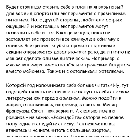
Будет странным ставить себе в план на январь новый
для вас вид спорта или эксперименты с правильным
питанием. Но, с другой стороны, любители острых
ощущений и настоящих экспериментов могут
позволить себе и это. В конце концов, никто не
заставляет вас провести все каникулы в обнимку с
оливье. Все фитнес-клубы и прочие спортивные
секции открываются довольно-таки рано, да и ничто не
мешает сделать оливье диетическим. Например, с
мясом кальмара вместо колбасы и греческим йогуртом
вместо майонеза. Так же и с остальными хотелками.
Который год напоминаете себе больше читать? Ну, тут
надо действовать не спеша и не испугать себя списком
литературы как перед экзаменом. Можно подойти к
задаче, отталкиваясь, например, от автора. Месяц
Франсуазы Саган – как вариант. А сколько именно
романов – не важно. «Раскидайте» авторов на первое
полугодие и следуйте списку. Так незаметно вы
втянетесь и начнете читать с большим азартом,
желанием и удовольствием. Самое прекрасное, что все