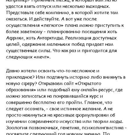
удастся взять отпуск или несколько выходных.
Представьте себе компанию, в которой хотите там
оказаться. И действуйте. А вот уже после
осуществления «легкого» плана можно приступить к
более заветному – планированию посещения хоть
Африки, хоть Антарктиды. Реализация доступных
целей, одержание маленьких побед придает нам
существенные силы. Что как раз и пригодится для
следующих «мечт».
Давно хотели освоить что-то несложное и
прикладное? Или подтянуть историю либо вникнуть в
новую сферу? Открываем сайт «Открытого
образования» или подобный ему онлайн-ресурс, где
можно записаться на понравившийся курс и
совершенно бесплатно его пройти. Главное, что
следует осознать, – свое истинное желание. А не
просто накинуться на красивые формулировки об
изучении современного искусства или теории моды.
Зоология позвоночных, генетика, психолингвистика –
посвятите следующий год новому знанию. По