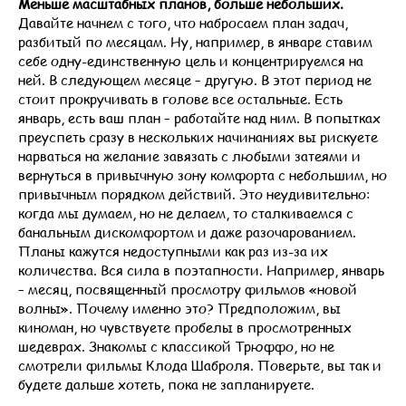
Меньше масштабных планов, больше небольших.
Давайте начнем с того, что набросаем план задач,
разбитый по месяцам. Ну, например, в январе ставим
себе одну-единственную цель и концентрируемся на
ней. В следующем месяце – другую. В этот период не
стоит прокручивать в голове все остальные. Есть
январь, есть ваш план – работайте над ним. В попытках
преуспеть сразу в нескольких начинаниях вы рискуете
нарваться на желание завязать с любыми затеями и
вернуться в привычную зону комфорта с небольшим, но
привычным порядком действий. Это неудивительно:
когда мы думаем, но не делаем, то сталкиваемся с
банальным дискомфортом и даже разочарованием.
Планы кажутся недоступными как раз из-за их
количества. Вся сила в поэтапности. Например, январь
– месяц, посвященный просмотру фильмов «новой
волны». Почему именно это? Предположим, вы
киноман, но чувствуете пробелы в просмотренных
шедеврах. Знакомы с классикой Трюффо, но не
смотрели фильмы Клода Шаброля. Поверьте, вы так и
будете дальше хотеть, пока не запланируете.