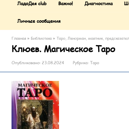
ЛадоДея club
Важно!
Диагностика
Ш
Личные сообщения
Главная
»
Библиотека
»
Таро, Ленорман, маятник, предсказате
Клюев. Магическое Таро
Опубликовано:
23.08.2024
Рубрика:
Таро