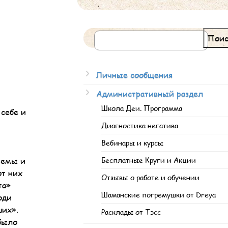
Поис
Личные сообщения
Административный раздел
Школа Деи. Программа
 себе и
Диагностика негатива
Вебинары и курсы
темы и
Бесплатные Круги и Акции
от них
Отзывы о работе и обучении
та»
Шаманские погремушки от Dreya
юди
ших».
Расклады от Тэсс
было