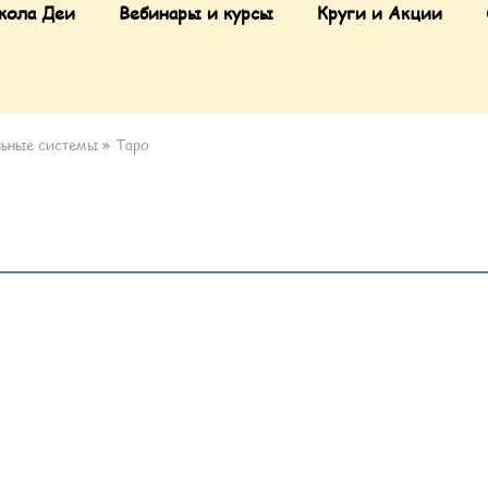
кола Деи
Вебинары и курсы
Круги и Акции
льные системы
»
Таро