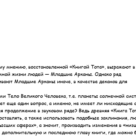
му мнению, восстановленной «Книгой Тота», выражают в
мной жизни людей — Младшие Арканы. Однако ряд
ивают Младшие Арканы иначе, в качестве деканов для
ми Тело Великого Человека, т.е. планеты солнечной сис
ает еще один вопрос, а именно, не имеет ли нисходящие 
 продолжение в звуковом ряде? Ведь древняя «Книга То
ставлять, а также использовать подобные заклинания, л
высших сферах», а значит, производить изменения в «низ
ь дополнительную и последнюю главу книги, где можно 