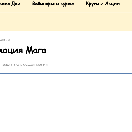
кола Деи
Вебинары и курсы
Круги и Акции
магия
мация Мага
, защитная, общая магия