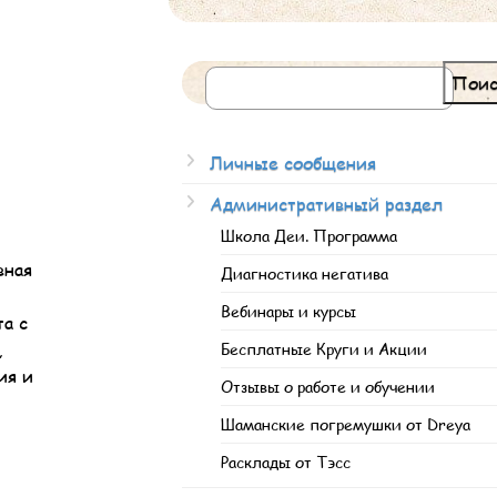
Поис
Личные сообщения
Административный раздел
Школа Деи. Программа
вная
Диагностика негатива
Вебинары и курсы
а с
,
Бесплатные Круги и Акции
ия и
Отзывы о работе и обучении
Шаманские погремушки от Dreya
Расклады от Тэсс