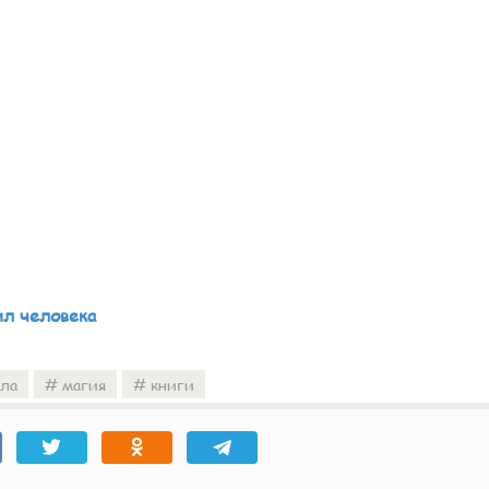
ил человека
ила
магия
книги