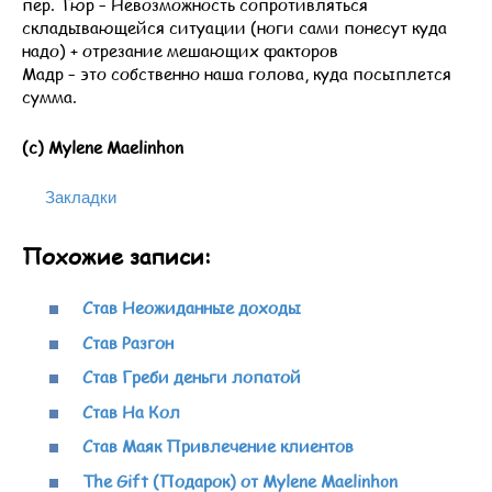
пер. Тюр – Невозможность сопротивляться
складывающейся ситуации (ноги сами понесут куда
надо) + отрезание мешающих факторов
Мадр – это собственно наша голова, куда посыплется
сумма.
(с) Mylene Maelinhon
Закладки
Похожие записи:
Став Неожиданные доходы
Став Разгон
Став Греби деньги лопатой
Став На Кол
Став Маяк Привлечение клиентов
The Gift (Подарок) от Mylene Maelinhon