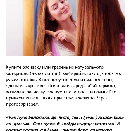
Купите расческу или гребень из натурального
материала (дерево и т.д.), выбирайте такую, чтобы «к
рукам липла». В полнолуние дождитесь полночи,
оденьтесь красиво. Поставьте перед собой зеркало,
возьмите расческу, распустите волосы и начинайте
причесываться, глядя при этом в зеркало. 9 раз
проговариваем:
«Как Луна белолика, да чиста, так и ( имя ) лицом бела
да пригожа. Свет лунный, пойди водицы напиться. А
водица солона, а я ( имя ) лицом бела, да красою