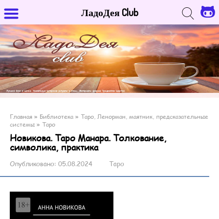
ЛадоДея Club
Главная
»
Библиотека
»
Таро, Ленорман, маятник, предсказательные
системы
»
Таро
Новикова. Таро Манара. Толкование,
символика, практика
Опубликовано:
05.08.2024
Таро