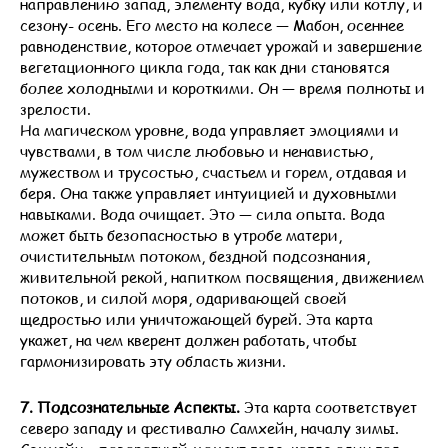
направлению запад, элементу вода, кубку или котлу, и
сезону- осень. Его место на колесе — Мабон, осеннее
равноденствие, которое отмечает урожай и завершение
вегетационного цикла года, так как дни становятся
более холодными и короткими. Он — время полноты и
зрелости.
На магическом уровне, вода управляет эмоциями и
чувствами, в том числе любовью и ненавистью,
мужеством и трусостью, счастьем и горем, отдавая и
беря. Она также управляет интуицией и духовными
навыками. Вода очищает. Это — сила опыта. Вода
может быть безопасностью в утробе матери,
очистительным потоком, бездной подсознания,
живительной рекой, напитком посвящения, движением
потоков, и силой моря, одаривающей своей
щедростью или уничтожающей бурей. Эта карта
укажет, на чем кверент должен работать, чтобы
гармонизировать эту область жизни.
7. Подсознательные Аспекты.
Эта карта соответствует
северо западу и фестивалю Самхейн, началу зимы.