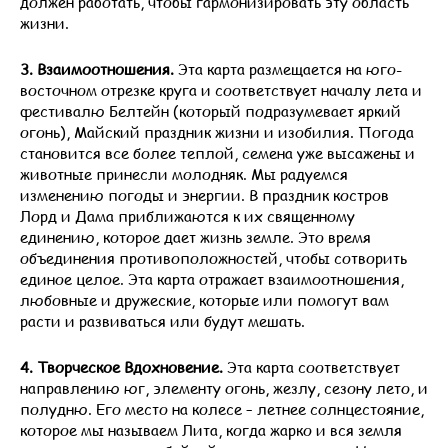
должен работать, чтобы гармонизировать эту область
жизни.
3. Взаимоотношения.
Эта карта размещается на юго-
восточном отрезке круга и соответствует началу лета и
фестивалю Белтейн (который подразумевает яркий
огонь), Майский праздник жизни и изобилия. Погода
становится все более теплой, семена уже высажены и
животные принесли молодняк. Мы радуемся
изменению погоды и энергии. В праздник костров
Лорд и Дама приближаются к их священному
единению, которое дает жизнь земле. Это время
объединения противоположностей, чтобы сотворить
единое целое. Эта карта отражает взаимоотношения,
любовные и дружеские, которые или помогут вам
расти и развиваться или будут мешать.
4. Творческое Вдохновение.
Эта карта соответствует
направлению юг, элементу огонь, жезлу, сезону лето, и
полудню. Его место на колесе – летнее солнцестояние,
которое мы называем Лита, когда жарко и вся земля