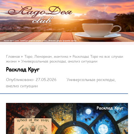
Главная
»
Таро, Ленорман, мантика
»
Расклады Таро на все случаи
жизни
»
Универсальные расклады, анализ ситуации
Расклад Круг
Опубликовано:
27.05.2026
Универсальные расклады,
анализ ситуации