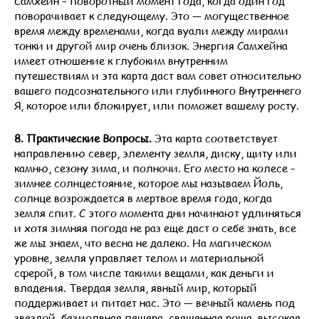
Самхейн – поворотный момент года, когда один год
поворачивает к следующему. Это — могущественное
время между временами, когда вуали между мирами
тонки и другой мир очень близок. Энергия Самхейна
имеет отношение к глубоким внутренним
путешествиям и эта карта даст вам совет относительно
вашего подсознательного или глубинного Внутреннего
Я, которое или блокирует, или поможет вашему росту.
8. Практические Вопросы.
Эта карта соответствует
направлению север, элементу земля, диску, щиту или
камню, сезону зима, и полночи. Его место на колесе –
зимнее солнцестояние, которое мы называем Йоль,
солнце возрождается в мертвое время года, когда
земля спит. С этого момента дни начинают удлиняться
и хотя зимняя погода не раз еще даст о себе знать, все
же мы знаем, что весна не далеко. На магическом
уровне, земля управляет телом и материальной
сферой, в том числе такими вещами, как деньги и
владения. Твердая земля, явный мир, который
поддерживает и питает нас. Это — вечный камень под
звездой, безмолвная пещера, священная роща, высокая