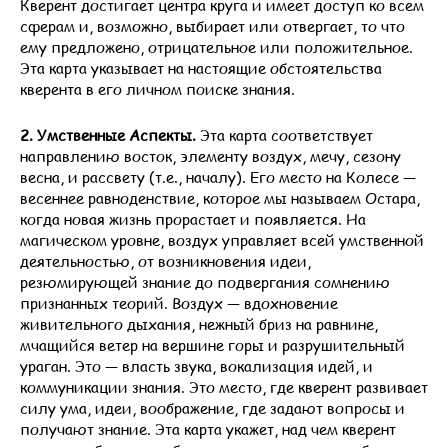
Кверент достигает центра круга и имеет доступ ко всем
сферам и, возможно, выбирает или отвергает, то что
ему предложено, отрицательное или положительное.
Эта карта указывает на настоящие обстоятельства
кверента в его личном поиске знания.
2. Умственные Аспекты.
Эта карта соответствует
направлению восток, элементу воздух, мечу, сезону
весна, и рассвету (т.е., началу). Его место на Колесе —
весеннее равноденствие, которое мы называем Остара,
когда новая жизнь прорастает и появляется. На
магическом уровне, воздух управляет всей умственной
деятельностью, от возникновения идеи,
резюмирующей знание до подвергания сомнению
признанных теорий. Воздух — вдохновение
живительного дыхания, нежный бриз на равнине,
мчащийся ветер на вершине горы и разрушительный
ураган. Это — власть звука, вокализация идей, и
коммуникации знания. Это место, где кверент развивает
силу ума, идеи, воображение, где задают вопросы и
получают знание. Эта карта укажет, над чем кверент