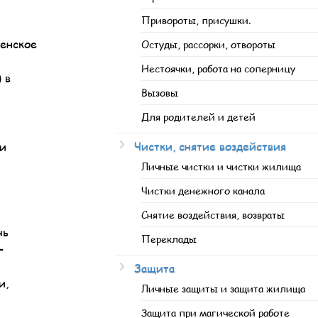
Привороты, присушки.
женское
Остуды, рассорки, отвороты
Нестоячки, работа на соперницу
 в
Вызовы
Для родителей и детей
Чистки, снятие воздействия
 и
Личные чистки и чистки жилища
Чистки денежного канала
Снятие воздействия, возвраты
чь
Переклады
–
Защита
и,
Личные защиты и защита жилища
Защита при магической работе