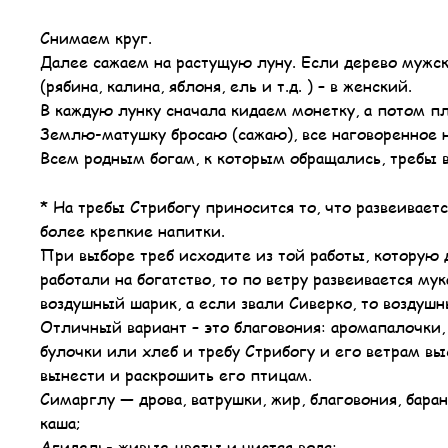
Снимаем круг.
Далее сажаем на растущую луну. Если дерево мужское
(рябина, калина, яблоня, ель и т.д. ) – в женский.
В каждую лунку сначала кидаем монетку, а потом п
Землю-матушку бросаю (сажаю), все наговоренное н
Всем родным богам, к которым обращались, требы в
* На требы Стрибогу приносится то, что развеиваетс
более крепкие напитки.
При выборе треб исходите из той работы, которую 
работали на богатство, то по ветру развеивается мук
воздушный шарик, а если звали Сиверко, то воздушн
Отличный вариант – это благовония: аромапалочки,
булочки или хлеб и требу Стрибогу и его ветрам вы
вынести и раскрошить его птицам.
Симарглу — дрова, ватрушки, жир, благовония, барани
каша;
Агидель- живые цветы и чистая вода;