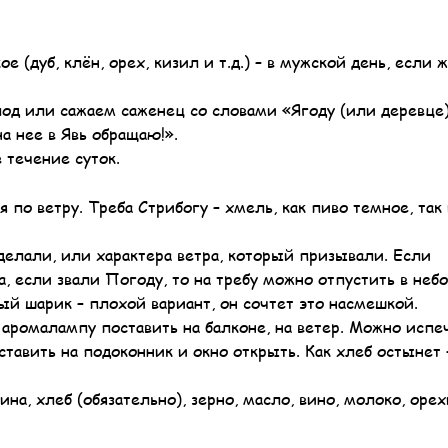
 (дуб, клён, орех, кизил и т.д.) – в мужской день, если 
лод или сажаем саженец со словами «Ягоду (или деревце)
а нее в Явь обращаю!».
 течение суток.
я по ветру. Треба Стрибогу – хмель, как пиво темное, так
делали, или характера ветра, который призывали. Если
а, если звали Погоду, то на требу можно отпустить в небо
ый шарик – плохой вариант, он сочтет это насмешкой.
 аромалампу поставить на балконе, на ветер. Можно испе
ставить на подоконник и окно открыть. Как хлеб остынет 
на, хлеб (обязательно), зерно, масло, вино, молоко, орех