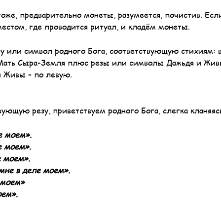
тоже, предварительно монеты, разумеется, почистив. Есл
естом, где проводится ритуал, и кладём монеты.
у или символ родного Бога, соответствующую стихиям: 
 – Мать Сыра-Земля плюс резы или символы Дажьдя и Жив
и Живы – по левую.
вующую резу, приветствуем родного Бога, слегка кланяяс
е моем».
е моем».
е моем».
мне в деле моем».
 моем»
оем».