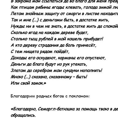
В закрома мои ссыпаться да во благо для меня прев
Как птицам рябины ягоды клевать, голода зимой лю
Летом знойным защиту от смарги в листве находить
Так и мне (…) с деньгами быть, в достатке жить,
Нужды ни в чем не знать, в достатке жить да спокой
Сколько ягод на каждом дереве будет,
Столько тыщ рублей в мой кошель прибудет!
А кто дереву страдания да боль принесёт,
С тем нищета рядом пойдёт,
Доходы его оскудеют, карманы его опустеют,
Деньги да блага будут из рук утекать,
Златом да серебром мои сундуки наполнять!
Мною (…) сказано, сказанному – быть!
Или свой замок.»
Благодарим родных богов с поклоном:
«Благодарю, Семаргл-батюшка за помощь твою в дел
обращались.