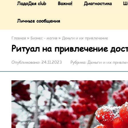
ЛадоДея club
Важно!
Диагностика
Ш
Личные сообщения
Главная
»
Бизнес - магия
»
Деньги и их привлечение
Ритуал на привлечение дост
Опубликовано:
24.11.2023
Рубрика:
Деньги и их привле