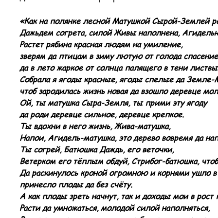
«Как на полянке лесной Матушкой Сырой-Землей р
Дажьдем согрета, силой Живы наполнена, Агиделью
Растет рябина красная людям на умиление,
зверям да птицам в зиму лютую от голода спасение
да в лето жаркое от солнца палящего в тени листвы
Собрала я ягоды красные, ягоды спелые да Земле-
чтоб зародилась жизнь новая да взошло деревце мол
Ой, ты матушка Сыра-Земля, ты прими эту ягоду
да роди деревце сильное, деревце крепкое.
Ты вдохни в него жизнь, Жива-матушка,
Напои, Агидель-матушка, это дерево вовремя да на
Ты согрей, Батюшка Даждь, его веточки,
Ветерком его тёплым обдуй, Стрибог-батюшка, что
Да раскинулось кроной огромною и корнями ушло в
принесло плоды да без счёту.
А как плоды зреть начнут, так и доходы мои в рост 
Расти да умножаться, молодой силой наполняться,