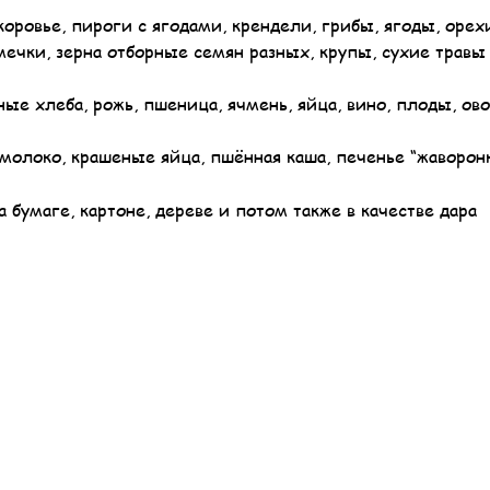
ровье, пироги с ягодами, крендели, грибы, ягоды, орех
мечки, зерна отборные семян разных, крупы, сухие травы
ные хлеба, рожь, пшеница, ячмень, яйца, вино, плоды, ов
молоко, крашеные яйца, пшённая каша, печенье “жаворонк
 бумаге, картоне, дереве и потом также в качестве дара