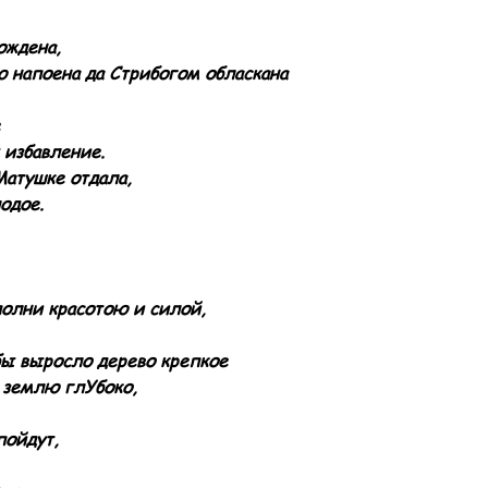
ождена,
 напоена да Стрибогом обласкана
 избавление.
Матушке отдала,
одое.
полни красотою и силой,
бы выросло дерево крепкое
 землю глУбоко,
пойдут,