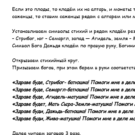
Если это плоды, то кладём их на алтарь, и монеты 
саженцы, то ставим саженцы рядом с алтарем или м
Устанавливаем символы стихий и рядом кладём рез
– Стрибог, юг – Семаргл, запад — Агидель, земля
Символ Бога Дажьдя кладём по правую руку, Богин
Открываем стихийный круг.
Призываем богов, при этом берем в руки соответст
«Здраве буде, Стрибог- батюшка! Помоги мне в дел
«Здраве буде, Семаргл-батюшка! Помоги мне в дел
«Здраве буде, Агидель-матушка! Помоги мне в дел
«Здраве будет, Мать Сыра-Земля-матушка! Помоги 
«Здраве буди, Дажьдь-батюшка! Помоги мне в деле
«Здраве буди, Жива-матушка! Помоги мне в деле м
Далее читаем заговор 3 раза.