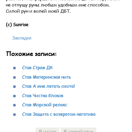
не отпущу руны любым удобным мне способом.
Силой рун и волей моей ДБТ.
(c) Sunrise
Закладки
Похожие записи:
Став Страж ДК
Став Материнская нить
Став А мне летать охота!
Став Чистка блоков
Став Морской релакс
Став Защита с возвратом негатива
чистка
спокойствие