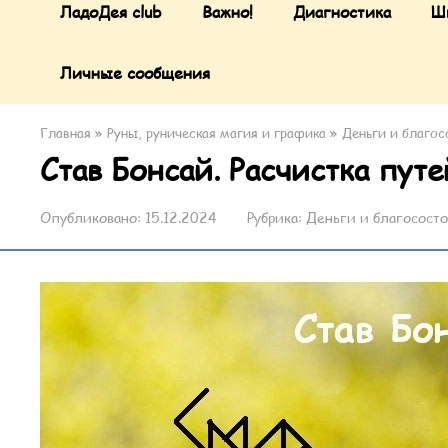
ЛадоДея club
Важно!
Диагностика
Ш
Личные сообщения
Главная
»
Руны, руническая магия и графика
»
Деньги и благос
Став Бонсай. Расчистка путе
Опубликовано:
15.12.2024
Рубрика:
Деньги и благосост