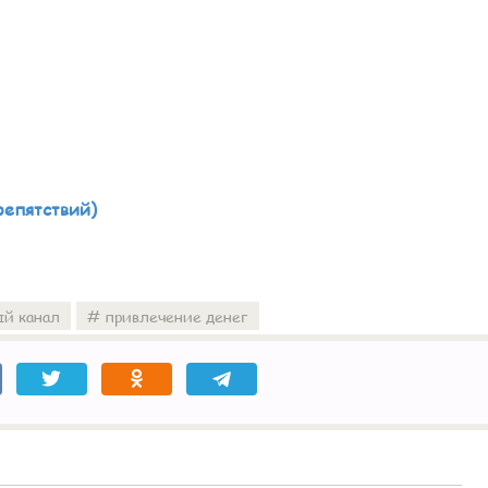
репятствий)
й канал
привлечение денег