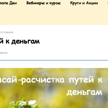
кола Деи
Вебинары и курсы
Круги и Акции
остояние
й к деньгам
ояние