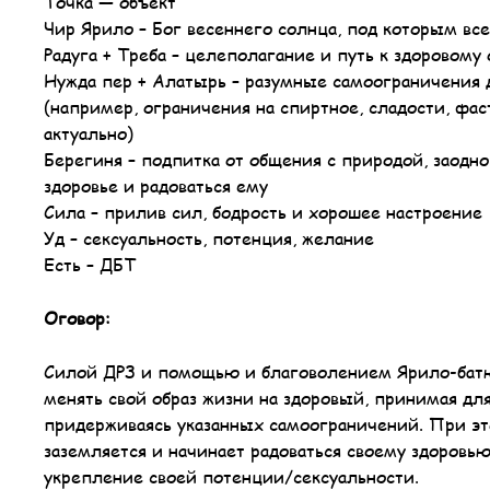
Точка — объект
Чир Ярило – Бог весеннего солнца, под которым вс
Радуга + Треба – целеполагание и путь к здоровому
Нужда пер + Алатырь – разумные самоограничения д
(например, ограничения на спиртное, сладости, фас
актуально)
Берегиня – подпитка от общения с природой, заодно
здоровье и радоваться ему
Сила – прилив сил, бодрость и хорошее настроение
Уд – сексуальность, потенция, желание
Есть – ДБТ
Оговор:
Силой ДРЗ и помощью и благоволением Ярило-батю
менять свой образ жизни на здоровый, принимая дл
придерживаясь указанных самоограничений. При эт
заземляется и начинает радоваться своему здоровь
укрепление своей потенции/сексуальности.