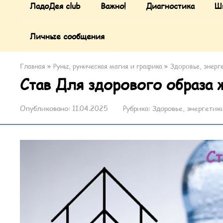
ЛадоДея club
Важно!
Диагностика
Ш
Личные сообщения
Главная
»
Руны, руническая магия и графика
»
Здоровье, энерг
Став Для здорового образа 
Опубликовано:
11.04.2025
Рубрика:
Здоровье, энергетик