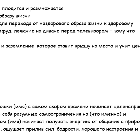
е плодится и размножается
 образу жизни
ля перехода от нездорового образа жизни к здоровому
тфуд, лежание на диване перед телевизором – кому что
 и заземление, которое ставит крышу на место и учит це
шки (имя) в самом скором времени начинает целенапра
я себя разумные самоограничения на (что именно) и
ом (имя) начинает получать энергию от общения с приро
ю, ощущает прилив сил, бодрости, хорошего настроения и