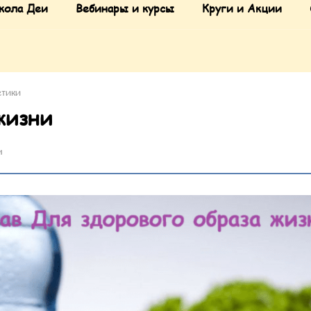
кола Деи
Вебинары и курсы
Круги и Акции
етики
жизни
и