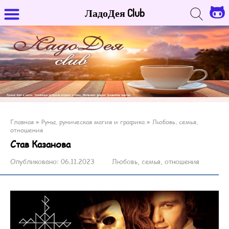
ЛадоДея Club
Главная
»
Руны, руническая магия и графика
»
Любовь, семья,
отношения
Став Казанова
Опубликовано:
06.11.2023
Любовь, семья, отношения