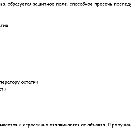
ва, образуется защитное поле, способное пресечь после
атив
ператору остатки
сти
ивается и агрессивно оталкивается от объекта. Пропуще