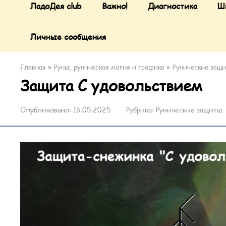
ЛадоДея club
Важно!
Диагностика
Ш
Личные сообщения
Главная
»
Руны, руническая магия и графика
»
Рунические защ
Защита С удовольствием
Опубликовано:
16.05.2025
Рубрика:
Рунические защиты