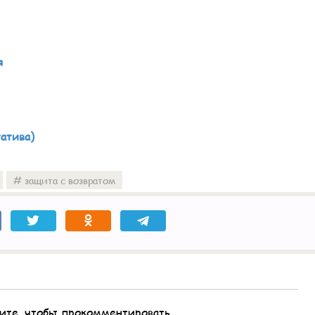
я
гатива)
защита с возвратом
ите, чтобы прокомментировать